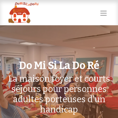
Do Mi Si La Do Ré
La maison foyer et courts
séjours pour personnes
adultes porteuses d'un
handicap